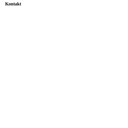
Kontakt
info@autohaus-orf.de
09778 91950
Fladunger Str. 29 | 97647 Hausen/Rhön