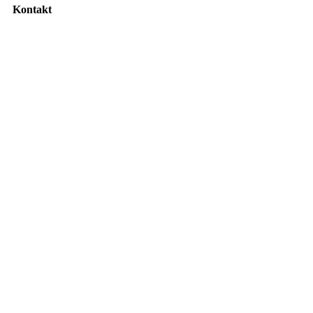
Kontakt
info@autohaus-orf.de
09778 91950
Fladunger Str. 29 | 97647 Hausen/Rhön