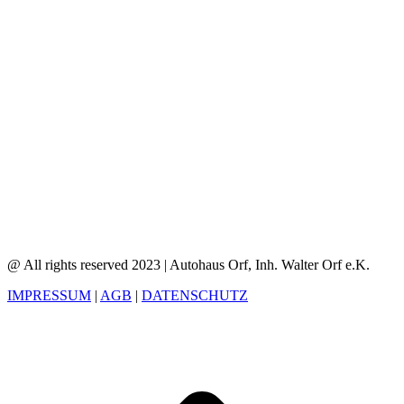
@ All rights reserved 2023 | Autohaus Orf, Inh. Walter Orf e.K.
IMPRESSUM
|
AGB
|
DATENSCHUTZ
t
T