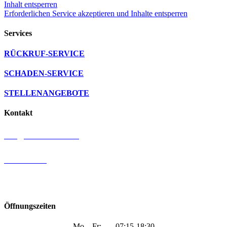
Inhalt entsperren
Erforderlichen Service akzeptieren und Inhalte entsperren
Services
RÜCKRUF-SERVICE
SCHADEN-SERVICE
STELLENANGEBOTE
Kontakt
info@autohaus-orf.de
09778 91950
Fladunger Str. 29 | 97647 Hausen/Rhön
Öffnungszeiten
Mo – Fr: 07:15-18:30